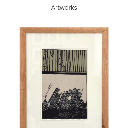
мінімалізмом і глибокою філософічністю,
Artworks
досліджуючи теми пам’яті, часу та крихкості
людського існування.
true