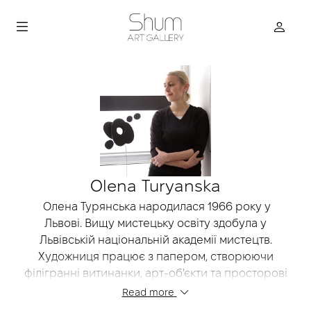
Olena Turyanska
Олена Турянська народилася 1966 року у
Львові. Вищу мистецьку освіту здобула у
Львівській національній академії мистецтв.
Художниця працює з папером, створюючи
філігранні витинанки, арт-об'єкти та просторові
інсталяції, що балансують на межі графіки та
Read more
скульптури. Її творчість вирізняється