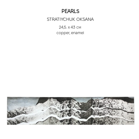
PEARLS
STRATIYCHUK OKSANA
24,5. х 43 см
сopper, enamel