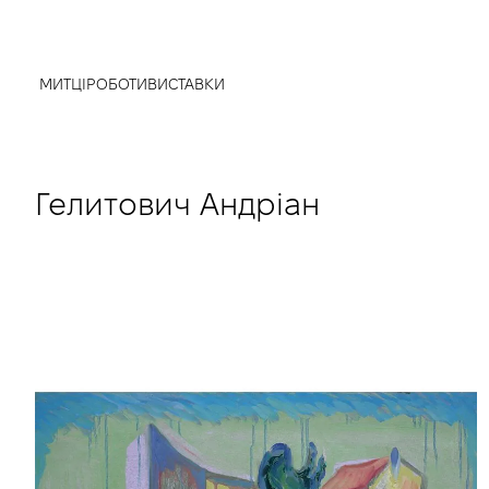
МИТЦІ
РОБОТИ
ВИСТАВКИ
Гелитович Андріан
true