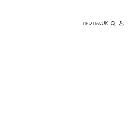
LLERY
UK
ПРО НАС