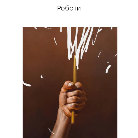
Schönhausen, Берлін, Німеччина.
Роботи
2023
«Initiative», Raum Vollreinigung, Берлін,
Німеччина.
true
«Denkend aan Oekraïne», Van Abbe Museum,
Ейндговен, Нідерланди.
«Art Of The Battlefront», Künstlerhaus, Відень,
Австрія.
«Records Of Resistance», Unterhaus Gallery,
Обергаузен, Німеччина.
2022
Culture Art Week, Тбілісі, Грузія.
«Fire & Hope», Gallery NTK, Прага, Чехія.
«BIRUCHIY – TRANSCARPATHIA 022. ART WAR»,
Варшава, Польща.
«Konwersacje» – Велика подорож через
багато кордонів, мов і культур, Stary Browar,
Познань, Польща.