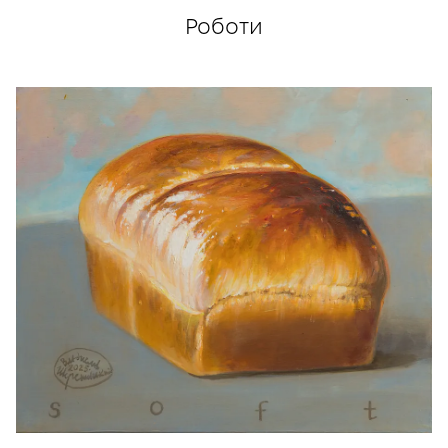
З 1989 р. починає займатися живописом.
Роботи
Член Спілки художників України з 1992 року.
Стипендіат Міністерства культури Німеччини
1994-1995р.
true
Роботи Шерешевського знаходяться у
Національному музеї "Київська картинна
галерея", Львівській національній галереї
мистецтв ім. Б. Г. Возницького, Одеському
художньому музеї, Чернігівькому художньому
музеї, Запорізькому художньому музеї,
Дніпровському художньому музеї, Музеї
українського живопису м. Дніпро, Музеї історії
м. Києва.
В приватних колекціях М. Рісса, Гамбург,
Німеччина, "Даймлер Бенц"х, Штутгарт,
Німеччина, Муніципальній галереї м. Мюнхен,
Німеччина.
А також, у приватних зібраннях у США, Ізраілю,