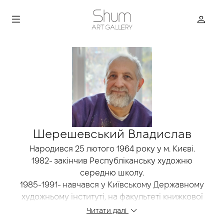
Шерешевський Владислав
Народився 25 лютого 1964 року у м. Києві.
1982- закінчив Республіканську художню
середню школу.
1985-1991- навчався у Київському Державному
художньому інституті, на факультеті книжкової
графіки в майстерні професора Чебаника В. Я.
Читати далі
З 1987 р. приймає участь у художніх виставках.