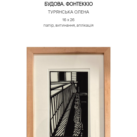
БУДОВА. ФОНТЕККІО
ТУРЯНСЬКА ОЛЕНА
16 х 26
папір, витинання, аплікація