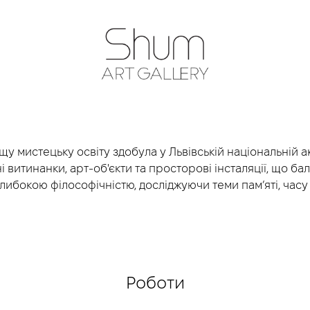
SHUM ART GA
у мистецьку освіту здобула у Львівській національній ак
итинанки, арт-об'єкти та просторові інсталяції, що бал
 глибокою філософічністю, досліджуючи теми пам’яті, часу
Роботи