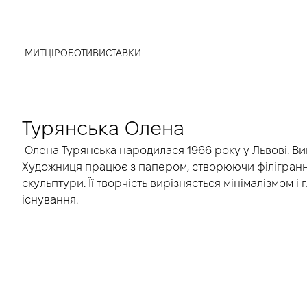
МИТЦІ
РОБОТИ
ВИСТАВКИ
Турянська Олена
Олена Турянська народилася 1966 року у Львові. Вищ
Художниця працює з папером, створюючи філігранні в
скульптури. Її творчість вирізняється мінімалізмом і
існування.