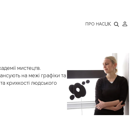
LLERY
UK
ПРО НАС
адемії мистецтв.
ансують на межі графіки та
 та крихкості людського