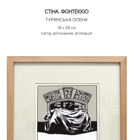
СТІНА. ФОНТЕККІО
ТУРЯНСЬКА ОЛЕНА
18 х 28 см
папір, витинання, аплікація