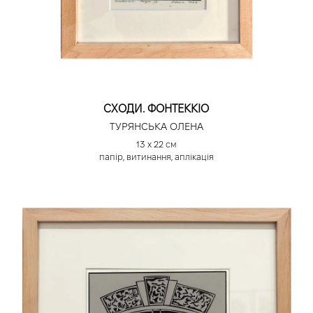
СХОДИ. ФОНТЕККІО
ТУРЯНСЬКА ОЛЕНА
13 х 22 см
папір, витинання, аплікація