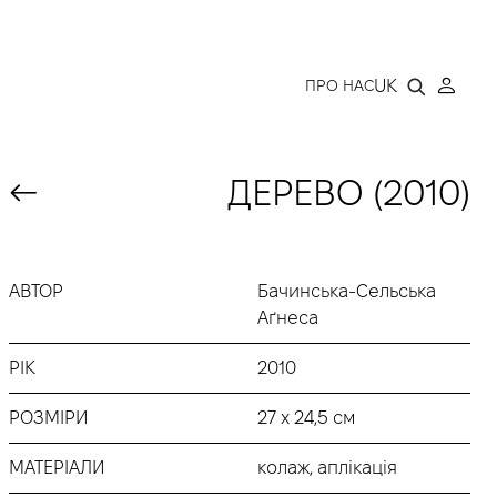
LLERY
UK
ПРО НАС
ДЕРЕВО (2010)
АВТОР
Бачинська-Сельська
Аґнеса
РІК
2010
РОЗМІРИ
27 х 24,5 см
МАТЕРІАЛИ
колаж, аплікація