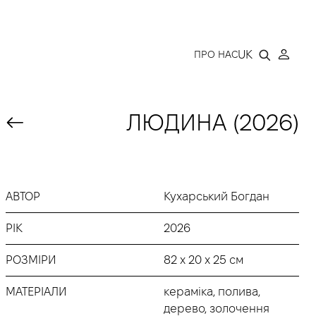
LLERY
UK
ПРО НАС
ЛЮДИНА (2026)
АВТОР
Кухарський Богдан
РІК
2026
РОЗМІРИ
82 х 20 х 25 см
МАТЕРІАЛИ
кераміка, полива,
дерево, золочення