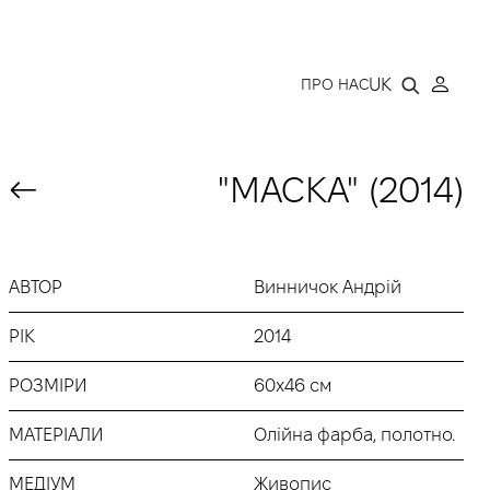
LLERY
UK
ПРО НАС
"МАСКА" (2014)
АВТОР
Винничок Андрій
РІК
2014
РОЗМІРИ
60х46 см
МАТЕРІАЛИ
Олійна фарба, полотно.
МЕДІУМ
Живопис