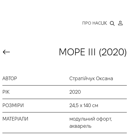
LLERY
UK
ПРО НАС
МОРЕ ІІІ (2020)
АВТОР
Стратійчук Оксана
РІК
2020
РОЗМІРИ
24,5 х 140 см
МАТЕРІАЛИ
модульний офорт,
акварель