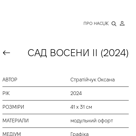
LLERY
UK
ПРО НАС
САД ВОСЕНИ ІІ (2024)
АВТОР
Стратійчук Оксана
РІК
2024
РОЗМІРИ
41 х 31 см
МАТЕРІАЛИ
модульний офорт
МЕДІУМ
Графіка