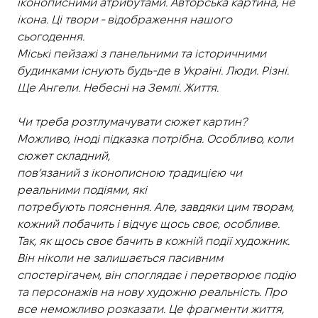
іконописними атрибутами. Авторська картина, не
ікона. Ці твори - відображення нашого
сьогодення.
Міські пейзажі з панельними та історичними
будинками існують будь-де в Україні. Люди. Різні.
Ще Ангели. Небесні на Землі. Життя.
Чи треба розтлумачувати сюжет картин?
Можливо, іноді підказка потрібна. Особливо, коли
сюжет складний,
повʼязаний з іконописною традицією чи
реальними подіями, які
потребують пояснення. Але, завдяки цим творам,
кожний побачить і відчує щось своє, особливе.
Так, як щось своє бачить в кожній події художник.
Він ніколи не залишається пасивним
спостерігачем, він споглядає і перетворює подію
та персонажів на нову художню реальність. Про
все неможливо розказати. Це фрагменти життя,