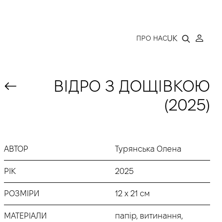
LLERY
UK
ПРО НАС
ВІДРО З ДОЩІВКОЮ
(2025)
АВТОР
Турянська Олена
РІК
2025
РОЗМІРИ
12 х 21 см
МАТЕРІАЛИ
папір, витинання,