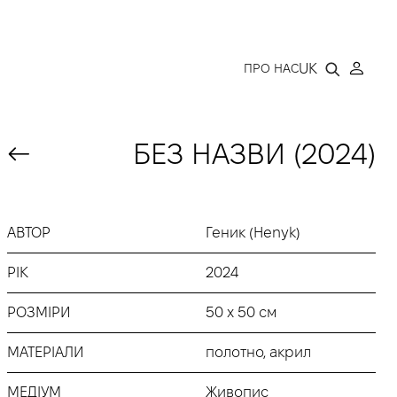
LLERY
UK
ПРО НАС
БЕЗ НАЗВИ (2024)
АВТОР
Геник (Henyk)
РІК
2024
РОЗМІРИ
50 х 50 см
МАТЕРІАЛИ
полотно, акрил
МЕДІУМ
Живопис