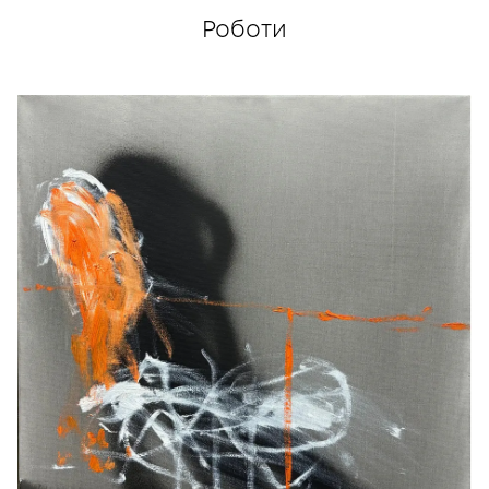
філософському осмисленні буття та
Роботи
відображення себе; художниця працює
переважно з акрилом та олією, часто
використовуючи чорний колір як символ
true
глибини й таємниці, створюючи багатошарові
фактурні полотна, вона досліджує внутрішні
стани людини.