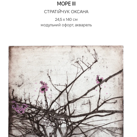
МОРЕ ІІІ
СТРАТІЙЧУК ОКСАНА
24,5 х 140 см
модульний офорт, акварель