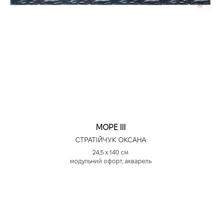
МОРЕ ІІІ
СТРАТІЙЧУК ОКСАНА
24,5 х 140 см
модульний офорт, акварель