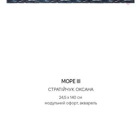
МОРЕ ІІІ
СТРАТІЙЧУК ОКСАНА
24,5 х 140 см
модульний офорт, акварель