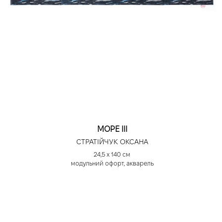
МОРЕ ІІІ
СТРАТІЙЧУК ОКСАНА
24,5 х 140 см
модульний офорт, акварель