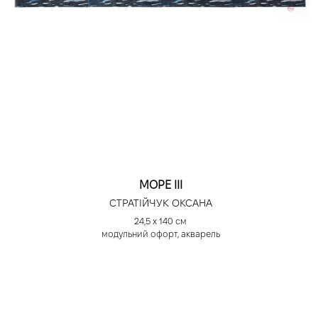
МОРЕ ІІІ
СТРАТІЙЧУК ОКСАНА
24,5 х 140 см
модульний офорт, акварель