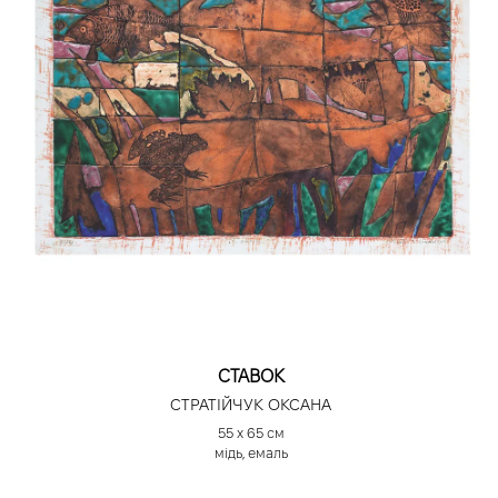
СТАВОК
СТРАТІЙЧУК ОКСАНА
55 х 65 см
мідь, емаль