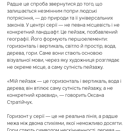
Радше це спроба звернутися до того, що
залишається незмінним попри людські
потрясіння, — до природи та її універсальних
законів. У центрі серії — не певна місцевість і не
конкретний ландшафт. Це пейзаж, позбавлений
географії. Його формують першоелементи:
горизонталь і вертикаль, світло й простір, вода,
дерева, гори. Саме вони стають основою
візуальної мови, через яку художниця розглядає
не окреме місце, а саму сутність пейзажу.
«Мій пейзаж — це горизонталь і вертикаль, вода і
дерева; він втілює саму сутність пейзажу, а не
конкретний краєвид», — говорить Оксана
Стратійчук.
Горизонт у серії — це не реальна лінія, а радше
межа між двома стихіями, якої неможливо досягти.
Гори стають символом нескінченності, дерева —