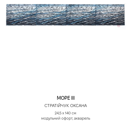
МОРЕ ІІІ
СТРАТІЙЧУК ОКСАНА
24,5 х 140 см
модульний офорт, акварель